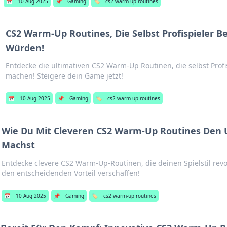
📅
10 Aug 2025
📌
Gaming
🏷️
cs2 warm-up routines
CS2 Warm-Up Routines, Die Selbst Profispieler B
Würden!
Entdecke die ultimativen CS2 Warm-Up Routinen, die selbst Profi
machen! Steigere dein Game jetzt!
📅
10 Aug 2025
📌
Gaming
🏷️
cs2 warm-up routines
Wie Du Mit Cleveren CS2 Warm-Up Routines Den 
Machst
Entdecke clevere CS2 Warm-Up-Routinen, die deinen Spielstil revo
den entscheidenden Vorteil verschaffen!
📅
10 Aug 2025
📌
Gaming
🏷️
cs2 warm-up routines