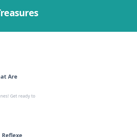
Treasures
at Are
nes! Get ready to
 Reflexe