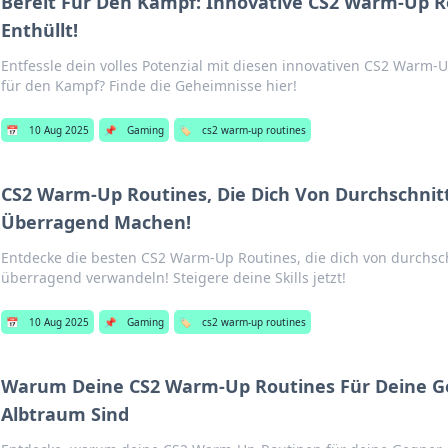
Bereit Für Den Kampf: Innovative CS2 Warm-Up R
Enthüllt!
Entfessle dein volles Potenzial mit diesen innovativen CS2 Warm-U
für den Kampf? Finde die Geheimnisse hier!
📅
10 Aug 2025
📌
Gaming
🏷️
cs2 warm-up routines
CS2 Warm-Up Routines, Die Dich Von Durchschnitt
Überragend Machen!
Entdecke die besten CS2 Warm-Up Routines, die dich von durchsch
überragend verwandeln! Steigere deine Skills jetzt!
📅
10 Aug 2025
📌
Gaming
🏷️
cs2 warm-up routines
Warum Deine CS2 Warm-Up Routines Für Deine G
Albtraum Sind