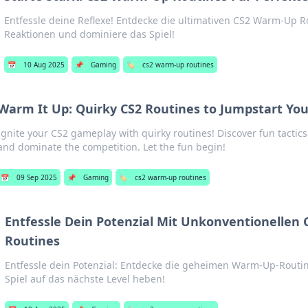
Entfessle deine Reflexe! Entdecke die ultimativen CS2 Warm-Up R
Reaktionen und dominiere das Spiel!
📅
10 Aug 2025
📌
Gaming
🏷️
cs2 warm-up routines
Warm It Up: Quirky CS2 Routines to Jumpstart Yo
Ignite your CS2 gameplay with quirky routines! Discover fun tactics 
and dominate the competition. Let the fun begin!
📅
09 Sep 2025
📌
Gaming
🏷️
cs2 warm-up routines
Entfessle Dein Potenzial Mit Unkonventionellen
Routines
Entfessle dein Potenzial: Entdecke die geheimen Warm-Up-Routin
Spiel auf das nächste Level heben!