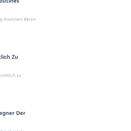
outines
p Routinen! Bereit
lich Zu
nittlich zu
egner Der