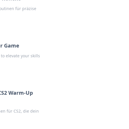
outinen für präzise
ur Game
to elevate your skills
 CS2 Warm-Up
en für CS2, die dein