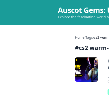
Auscot Gems: 
Explore the fascinating world 
Home
›
Tags
›
cs2 warm
#
cs2 warm-