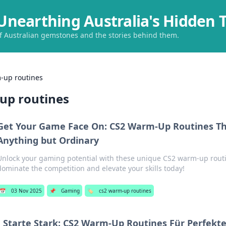
Unearthing Australia's Hidden 
of Australian gemstones and the stories behind them.
-up routines
up routines
Get Your Game Face On: CS2 Warm-Up Routines Th
Anything but Ordinary
Unlock your gaming potential with these unique CS2 warm-up routi
dominate the competition and elevate your skills today!
📅
03 Nov 2025
📌
Gaming
🏷️
cs2 warm-up routines
Starte Stark: CS2 Warm-Up Routines Für Perfekte