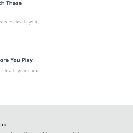
th These
ets to elevate your
ore You Play
to elevate your game
out