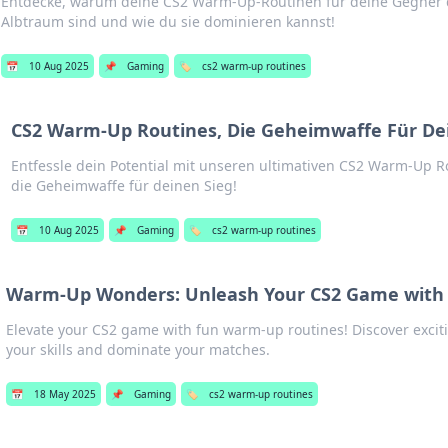
Entdecke, warum deine CS2 Warm-Up-Routinen für deine Gegner 
Albtraum sind und wie du sie dominieren kannst!
📅
10 Aug 2025
📌
Gaming
🏷️
cs2 warm-up routines
CS2 Warm-Up Routines, Die Geheimwaffe Für Dei
Entfessle dein Potential mit unseren ultimativen CS2 Warm-Up R
die Geheimwaffe für deinen Sieg!
📅
10 Aug 2025
📌
Gaming
🏷️
cs2 warm-up routines
Warm-Up Wonders: Unleash Your CS2 Game with 
Elevate your CS2 game with fun warm-up routines! Discover exciti
your skills and dominate your matches.
📅
18 May 2025
📌
Gaming
🏷️
cs2 warm-up routines