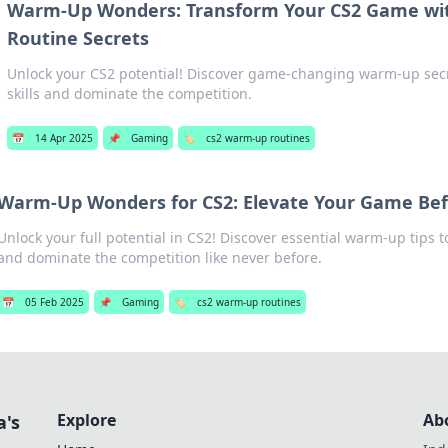
Warm-Up Wonders: Transform Your CS2 Game wi
Routine Secrets
Unlock your CS2 potential! Discover game-changing warm-up secr
skills and dominate the competition.
📅
14 Apr 2025
📌
Gaming
🏷️
cs2 warm-up routines
Warm-Up Wonders for CS2: Elevate Your Game Bef
Unlock your full potential in CS2! Discover essential warm-up tips 
and dominate the competition like never before.
📅
05 Feb 2025
📌
Gaming
🏷️
cs2 warm-up routines
Explore
Ab
a's