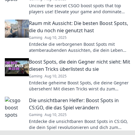
Uncover the secret CSGO boost spots that top
players use! Elevate your game and dominate
matches with these hidden tricks.
Raum mit Aussicht: Die besten Boost Spots,
die du noch nie genutzt hast
Gaming
Aug 10, 2025
Entdecke die verborgenen Boost Spots mit
atemberaubenden Aussichten, die dein Leben
verändern werden! Jetzt die besten Tipps sichern!
Boost Spots, die dein Gegner nicht sieht: Mit
diesen Tricks überlistest du sie
Gaming
Aug 10, 2025
Entdecke geheime Boost Spots, die deine Gegner
übersehen! Mit diesen Tricks wirst du zum
Meister des Spiels und überlistest alle!
Die unsichtbaren Helfer: Boost Spots in
CS:GO, die das Spiel verändern
Gaming
Aug 10, 2025
Entdecke die unsichtbaren Boost Spots in CS:GO,
die dein Spiel revolutionieren und dich zum
Sieger machen! Jetzt strategisch aufrüsten!