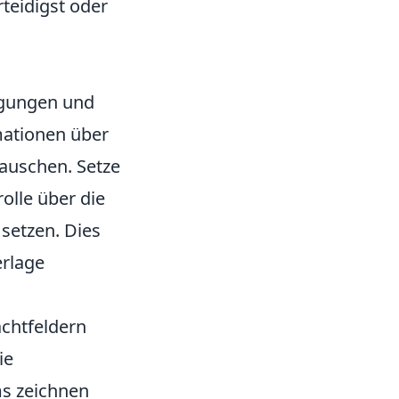
teidigst oder
egungen und
rmationen über
tauschen. Setze
olle über die
 setzen. Dies
erlage
chtfeldern
ie
ms zeichnen