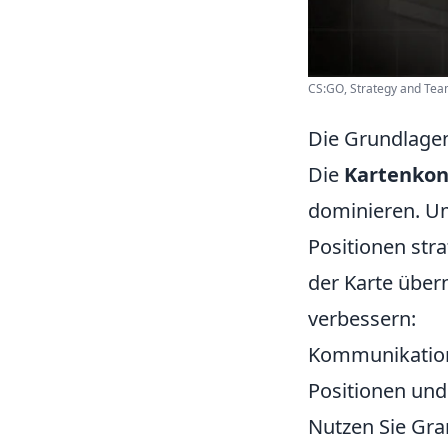
CS:GO, Strategy and Te
Die Grundlagen
Die
Kartenkon
dominieren. Um 
Positionen str
der Karte über
verbessern:
Kommunikation 
Positionen und
Nutzen Sie Gr