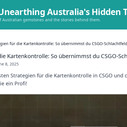
Unearthing Australia's Hidden 
of Australian gemstones and the stories behind them.
egien für die Kartenkontrolle: So übernimmst du CSGO-Schlachtfel
 die Kartenkontrolle: So übernimmst du CSGO-Sch
ne 8, 2025
ten Strategien für die Kartenkontrolle in CSGO und 
e ein Profi!