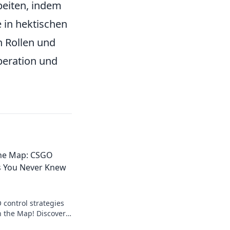
beiten, indem
 in hektischen
n Rollen und
peration und
he Map: CSGO
es You Never Knew
control strategies
 the Map! Discover
that will elevate