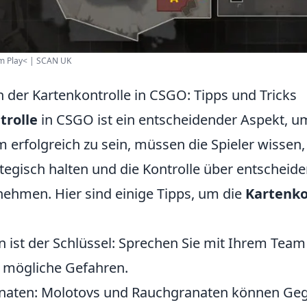
am Play< | SCAN UK
 der Kartenkontrolle in CSGO: Tipps und Tricks
trolle
in CSGO ist ein entscheidender Aspekt, um
erfolgreich zu sein, müssen die Spieler wissen, 
ategisch halten und die Kontrolle über entscheid
nehmen. Hier sind einige Tipps, um die
Kartenko
ist der Schlüssel: Sprechen Sie mit Ihrem Team
 mögliche Gefahren.
anaten: Molotovs und Rauchgranaten können Ge