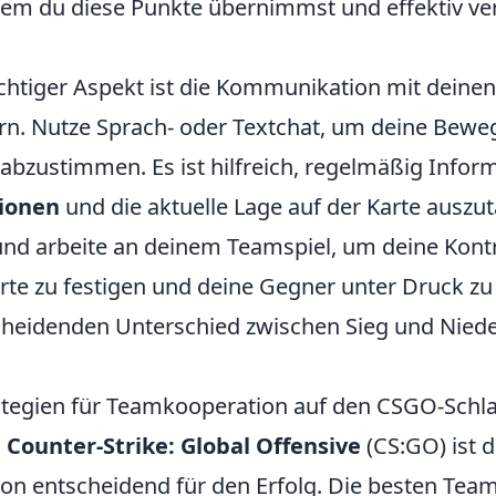
em du diese Punkte übernimmst und effektiv ver
ichtiger Aspekt ist die Kommunikation mit deinen
rn. Nutze Sprach- oder Textchat, um deine Bew
r abzustimmen. Es ist hilfreich, regelmäßig Info
tionen
und die aktuelle Lage auf der Karte auszu
 und arbeite an deinem Teamspiel, um deine Kontr
arte zu festigen und deine Gegner unter Druck zu
heidenden Unterschied zwischen Sieg und Nied
ategien für Teamkooperation auf den CSGO-Schla
n
Counter-Strike: Global Offensive
(CS:GO) ist d
n entscheidend für den Erfolg. Die besten Tea