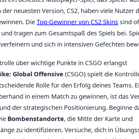
n der neuesten Version, CS2, haben viele Nutzer d
gewinnen. Die
Top-Gewinner von CS2 Skins
sind of
und tragen zum Gesamtspaß des Spiels bei. Spi
 verfeinern und sich in intensiven Gefechten bew
trolle über wichtige Punkte in CSGO erlangst
ike: Global Offensive
(CSGO) spielt die Kontroll
scheidende Rolle für den Erfolg deines Teams. Ei
erhand in einem Match zu gewinnen, ist das Ve
und der strategischen Positionierung. Beginne d
wie
Bombenstandorte
, die Mitte der Karte und
nge zu identifizieren. Versuche, dich in Übungss