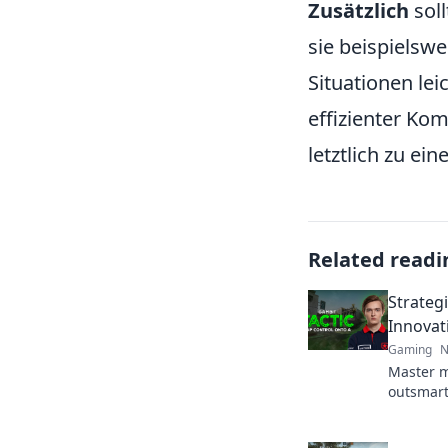
Zusätzlich
sol
sie beispielsw
Situationen lei
effizienter Ko
letztlich zu e
Related readi
Strateg
Innovat
Gaming
N
Master m
outsmart
innovati
game or 