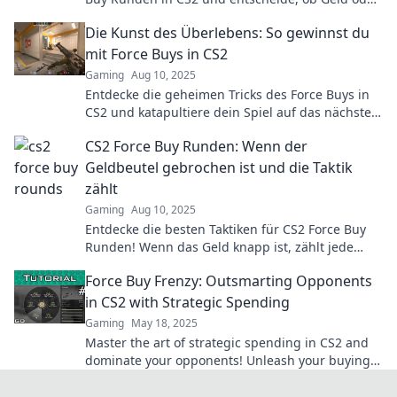
Ruhm dein Ziel ist! Hol dir die besten Tipps!
Die Kunst des Überlebens: So gewinnst du
mit Force Buys in CS2
Gaming
Aug 10, 2025
Entdecke die geheimen Tricks des Force Buys in
CS2 und katapultiere dein Spiel auf das nächste
Level! Überlebe und gewinne jetzt!
CS2 Force Buy Runden: Wenn der
Geldbeutel gebrochen ist und die Taktik
zählt
Gaming
Aug 10, 2025
Entdecke die besten Taktiken für CS2 Force Buy
Runden! Wenn das Geld knapp ist, zählt jede
Entscheidung. Lass die Konkurrenz hinter dir!
Force Buy Frenzy: Outsmarting Opponents
in CS2 with Strategic Spending
Gaming
May 18, 2025
Master the art of strategic spending in CS2 and
dominate your opponents! Unleash your buying
power and turn the tides of battle!