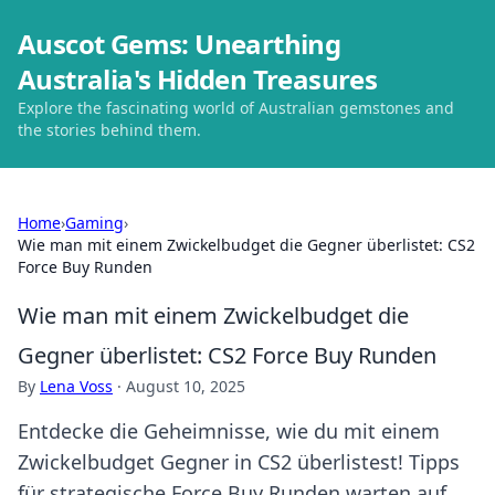
Auscot Gems: Unearthing
Australia's Hidden Treasures
Explore the fascinating world of Australian gemstones and
the stories behind them.
Home
›
Gaming
›
Wie man mit einem Zwickelbudget die Gegner überlistet: CS2
Force Buy Runden
Wie man mit einem Zwickelbudget die
Gegner überlistet: CS2 Force Buy Runden
By
Lena Voss
·
August 10, 2025
Entdecke die Geheimnisse, wie du mit einem
Zwickelbudget Gegner in CS2 überlistest! Tipps
für strategische Force Buy Runden warten auf